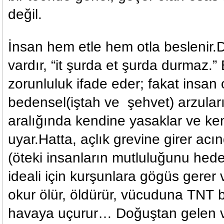
değil.
İnsan hem etle hem otla beslenir.D
vardır, “it şurda et şurda durmaz.” 
zorunluluk ifade eder; fakat insan o
bedensel(iştah ve şehvet) arzularını
aralığında kendine yasaklar ve k
uyar.Hatta, açlık grevine girer acı
(öteki insanların mutluluğunu hede
ideali için kurşunlara gögüs gere
okur ölür, öldürür, vücuduna TNT b
havaya uçurur… Doğuştan gelen v