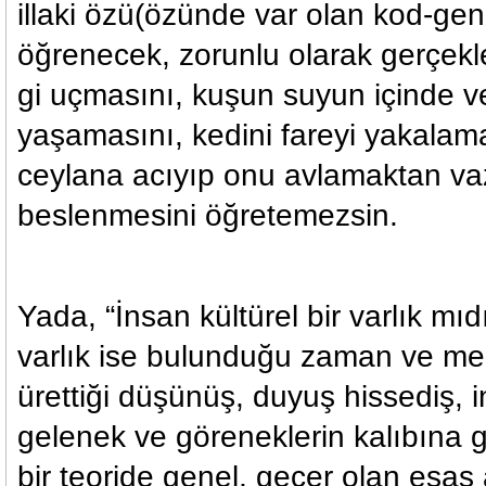
illaki özü(özünde var olan kod-gen
öğrenecek, zorunlu olarak gerçekl
gi uçmasını, kuşun suyun içinde v
yaşamasını, kedini fareyi yakalam
ceylana acıyıp onu avlamaktan va
beslenmesini öğretemezsin.
Yada, “İnsan kültürel bir varlık mıdı
varlık ise bulunduğu zaman ve mek
ürettiği düşünüş, duyuş hissediş, 
gelenek ve göreneklerin kalıbına gö
bir teoride genel, geçer olan esas al