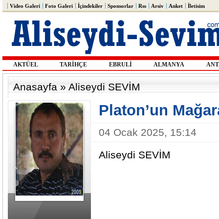
Video Galeri
Foto Galeri
İçindekiler
Sponsorlar
Rss
Arsiv
Anket
İletisim
AKTÜEL
TARİHÇE
EBRULİ
ALMANYA
ANT
Anasayfa
»
Aliseydi SEVİM
Platon’un Mağar
04 Ocak 2025, 15:14
Aliseydi SEVİM
2021 - Ahmet