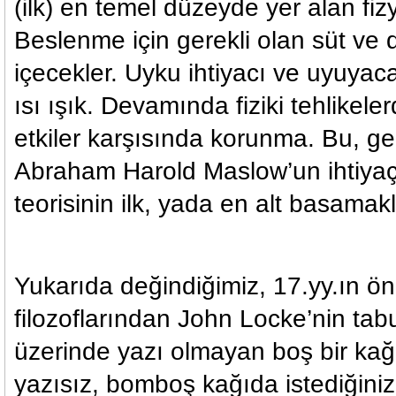
(ilk) e
n temel düzeyde yer alan fizyo
Beslenme için gerekli olan süt ve d
içecekler. Uyku ihtiyacı ve uyuyacağ
ısı ışık. Devamında fiziki tehlikele
etkiler karşısında korunma. Bu, g
Abraham Harold Maslow’un ihtiyaçl
teorisinin ilk, yada en alt basamakla
Yukarıda değindiğimiz, 17.yy.ın ö
filozoflarından John Locke’nin tab
üzerinde yazı olmayan boş bir kağıt
yazısız, bomboş kağıda istediğinizi 