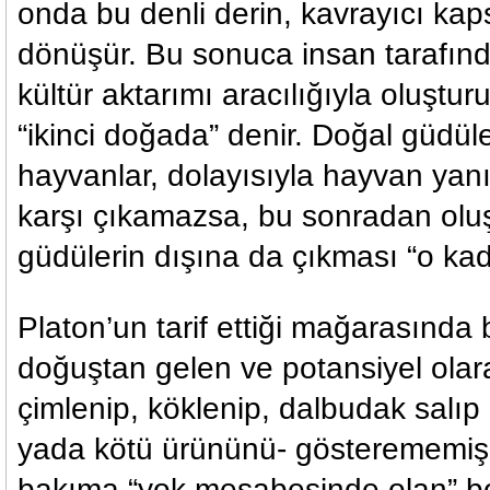
onda bu denli derin, kavrayıcı kap
dönüşür. Bu sonuca insan tarafınd
kültür aktarımı aracılığıyla oluşt
“ikinci doğada” denir. Doğal güdüle
hayvanlar, dolayısıyla hayvan yan
karşı çıkamazsa, bu sonradan oluş
güdülerin dışına da çıkması “o kad
Platon’un tarif ettiği mağarasında
doğuştan gelen ve potansiyel olara
çimlenip, köklenip, dalbudak salıp g
yada kötü ürününü- gösterememiş,
bakıma “yok mesabesinde olan” b