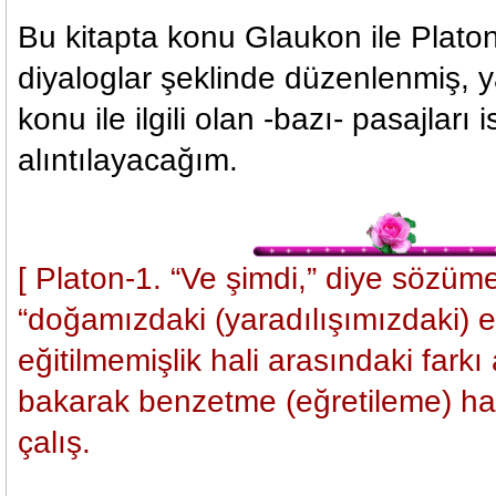
Bu kitapta konu Glaukon ile Plato
diyaloglar şeklinde düzenlenmiş, ya
konu ile ilgili olan -bazı- pasajları i
alıntılayacağım.
[ Platon-1. “Ve şimdi,” diye sözüm
“doğamızdaki (yaradılışımızdaki) eğ
eğitilmemişlik hali arasındaki farkı
bakarak benzetme (eğretileme) h
çalış.