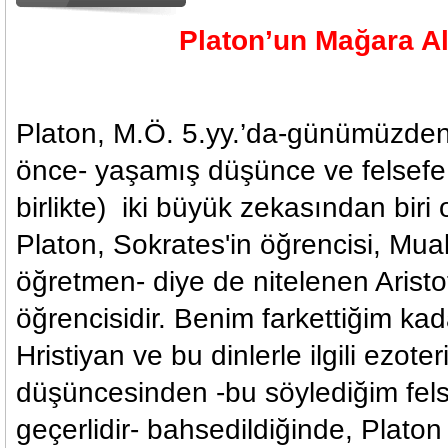
Platon’un Mağara Al
Platon, M.Ö. 5.yy.’da-günümüzden 
önce- yaşamış düşünce ve felsefe ta
birlikte) iki büyük zekasından biri o
Platon, Sokrates'in öğrencisi, Mual
öğretmen- diye de nitelenen Aristo
öğrencisidir. Benim farkettiğim ka
Hristiyan ve bu dinlerle ilgili ezote
düşüncesinden -bu söylediğim felse
geçerlidir- bahsedildiğinde, Platon
Almanya Ober-