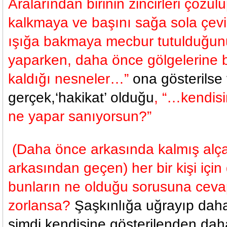
Aralarından birinin zincirleri çöz
kalkmaya ve başını sağa sola çev
ışığa bakmaya mecbur tutulduğunu
yaparken, daha önce gölgelerin
kaldığı nesneler…”
ona gösterilse
gerçek,‘hakikat’ olduğu
, “…kendis
ne yapar sanıyorsun?”
(Daha önce arkasında kalmış alç
arkasından geçen) her bir kişi için 
bunların ne olduğu sorusuna cev
zorlansa?
Şaşkınlığa uğrayıp daha
şimdi kendisine gösterilenden daha