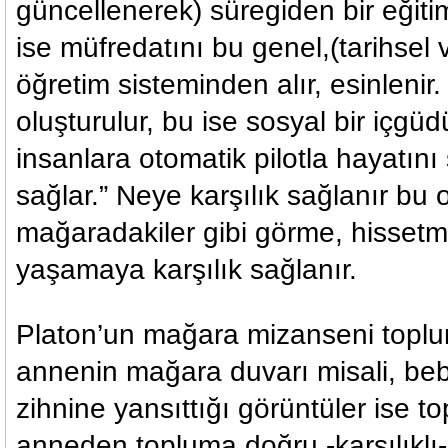
güncellenerek) süregiden bir eğitim
ise müfredatını bu genel,(tarihsel 
öğretim sisteminden alır, esinlenir.
oluşturulur, bu ise sosyal bir içgüdü
insanlara otomatik pilotla hayatın
sağlar.” Neye karşılık sağlanır bu 
mağaradakiler gibi görme, hisset
yaşamaya karşılık sağlanır.
Platon’un mağara mizanseni toplu
annenin mağara duvarı misali, be
zihnine yansıttığı görüntüler ise 
anneden topluma doğru -karşılıklı- 