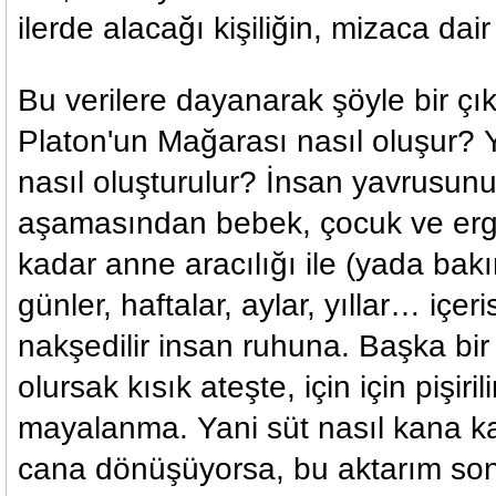
ilerde alacağı kişiliğin, mizaca dair
Bu verilere dayanarak şöyle bir ç
Platon'un Mağarası nasıl oluşur
nasıl oluşturulur? İnsan yavrusun
aşamasından bebek, çocuk ve erg
kadar anne aracılığı ile (yada bak
günler, haftalar, aylar, yıllar… içer
nakşedilir insan ruhuna. Başka b
olursak kısık ateşte, için için pişirili
mayalanma. Yani süt nasıl kana ka
cana dönüşüyorsa, bu aktarım so