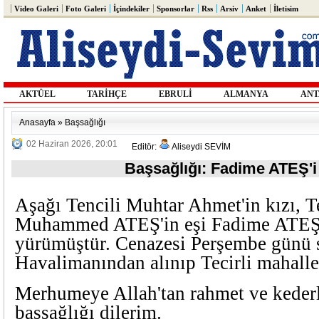
Video Galeri
Foto Galeri
İçindekiler
Sponsorlar
Rss
Arsiv
Anket
İletisim
AKTÜEL
TARİHÇE
EBRULİ
ALMANYA
ANT
Anasayfa
»
Başsağlığı
02 Haziran 2026, 20:01
Editör:
Aliseydi SEVİM
Başsağlığı: Fadime ATEŞ'i
Aşağı Tencili Muhtar Ahmet'in kızı, Te
Muhammed ATEŞ'in eşi Fadime ATEŞ
yürümüştür. Cenazesi Perşembe günü 
Havalimanından alınıp Tecirli mahalle
Merhumeye Allah'tan rahmet ve kederli
2021
başsağlığı dilerim.